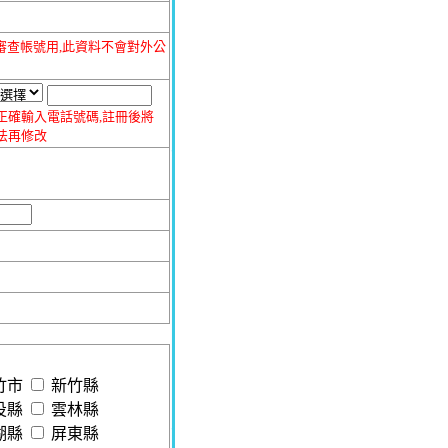
審查帳號用,此資料不會對外公
正確輸入電話號碼,註冊後將
法再修改
竹市
新竹縣
投縣
雲林縣
湖縣
屏東縣