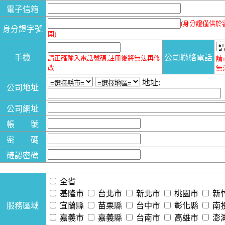
電子信箱
(身分證僅供於
身分證字號
開)
手機
公司聯絡電話
請正確輸入電話號碼,註冊後將無法再修
請
改
無
地址:
公司地址
公司網址
帳 號
密 碼
確認密碼
全省
基隆市
台北市
新北市
桃園市
新
服務區域
宜蘭縣
苗栗縣
台中市
彰化縣
南
嘉義市
嘉義縣
台南市
高雄市
澎